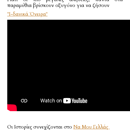
παραμύθια βρίσκουν οξυγόνο για να ζήσουν
"Ι-δανικά Όνειρα"
Οι Ιστορίες συνεχίζονται στο
Να Μου Γελλάς